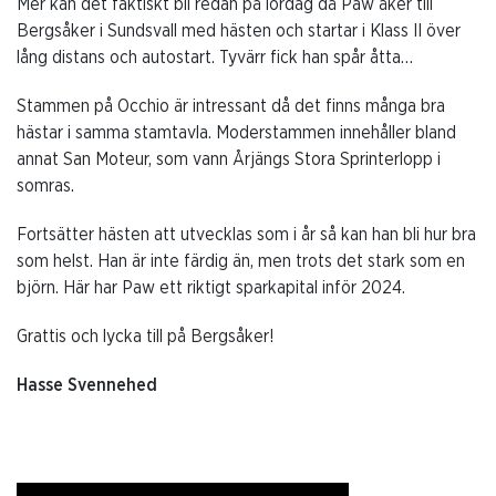
Mer kan det faktiskt bli redan på lördag då Paw åker till
Bergsåker i Sundsvall med hästen och startar i Klass II över
lång distans och autostart. Tyvärr fick han spår åtta…
Stammen på Occhio är intressant då det finns många bra
hästar i samma stamtavla. Moderstammen innehåller bland
annat San Moteur, som vann Årjängs Stora Sprinterlopp i
somras.
Fortsätter hästen att utvecklas som i år så kan han bli hur bra
som helst. Han är inte färdig än, men trots det stark som en
björn. Här har Paw ett riktigt sparkapital inför 2024.
Grattis och lycka till på Bergsåker!
Hasse Svennehed