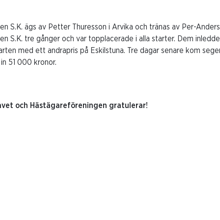
fen S.K. ägs av Petter Thuresson i Arvika och tränas av Per-Ander
en S.K. tre gånger och var topplacerade i alla starter. Dem inled
arten med ett andrapris på Eskilstuna. Tre dagar senare kom sege
in 51 000 kronor.
avet och Hästägareföreningen gratulerar!