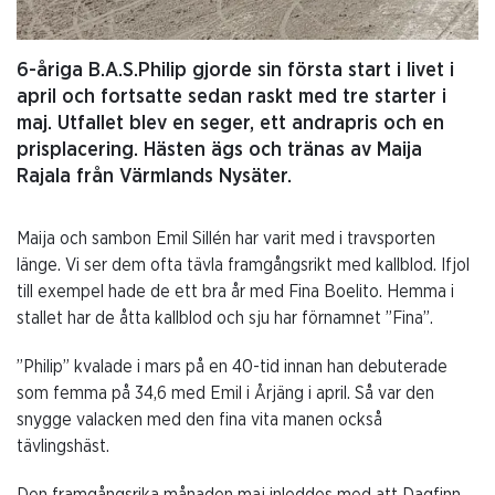
6-åriga B.A.S.Philip gjorde sin första start i livet i
april och fortsatte sedan raskt med tre starter i
maj. Utfallet blev en seger, ett andrapris och en
prisplacering. Hästen ägs och tränas av Maija
Rajala från Värmlands Nysäter.
Maija och sambon Emil Sillén har varit med i travsporten
länge. Vi ser dem ofta tävla framgångsrikt med kallblod. Ifjol
till exempel hade de ett bra år med Fina Boelito. Hemma i
stallet har de åtta kallblod och sju har förnamnet ”Fina”.
”Philip” kvalade i mars på en 40-tid innan han debuterade
som femma på 34,6 med Emil i Årjäng i april. Så var den
snygge valacken med den fina vita manen också
tävlingshäst.
Den framgångsrika månaden maj inleddes med att Dagfinn