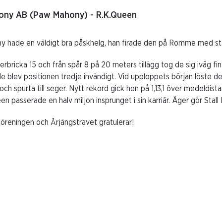
hony AB (Paw Mahony) - R.K.Queen
 hade en väldigt bra påskhelg, han firade den på Romme med stal
bricka 15 och från spår 8 på 20 meters tillägg tog de sig iväg fi
 blev positionen tredje invändigt. Vid upploppets början löste d
och spurta till seger. Nytt rekord gick hon på 1,13,1 över medeldi
en passerade en halv miljon insprunget i sin karriär. Äger gör St
öreningen och Årjängstravet gratulerar!