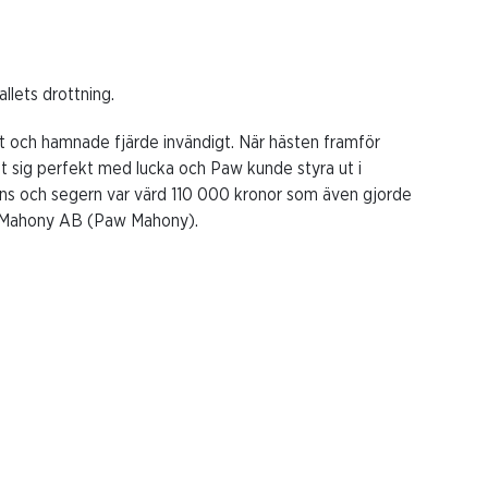
lets drottning.
nt och hamnade fjärde invändigt. När hästen framför
et sig perfekt med lucka och Paw kunde styra ut i
stans och segern var värd 110 000 kronor som även gjorde
all Mahony AB (Paw Mahony).