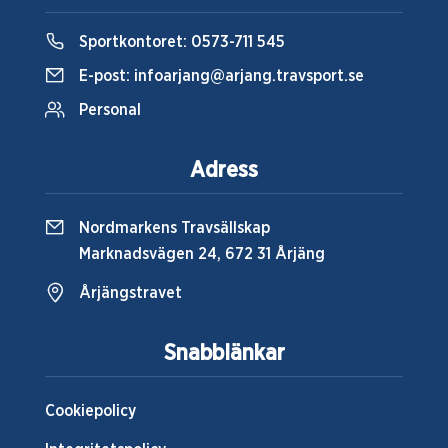
Sportkontoret:
0573-711 545
E-post:
infoarjang@arjang.travsport.se
Personal
Adress
Nordmarkens Travsällskap
Marknadsvägen 24, 672 31 Årjäng
Årjängstravet
Snabblänkar
Cookiepolicy