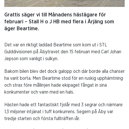
Grattis säger vi till Månadens hästägare för
februari – Stall H o J HB med flera i Årjäng som
äger Beartime.
Det var en riktigt laddad Beartime som kom ut i STL
Gulddivisionen på Åbytravet den 15 februari med Carl Johan
Jepson som vanligt i sulkyn.
Bakom bilen blev det dock galopp och där borde alla chanser
ha varit borta. Men Beartime stod för en ruskig upphämtning
och strax före mållinjen hade ekipaget fångat in sina
konkurrenter och vann med en hals.
Hästen hade ett fantastiskt fjolår med 3 segrar och närmare
1,3 miljoner intjänat i tuff konkurrens. Segern på Åby var
tredje starten och första fullträffen iår.