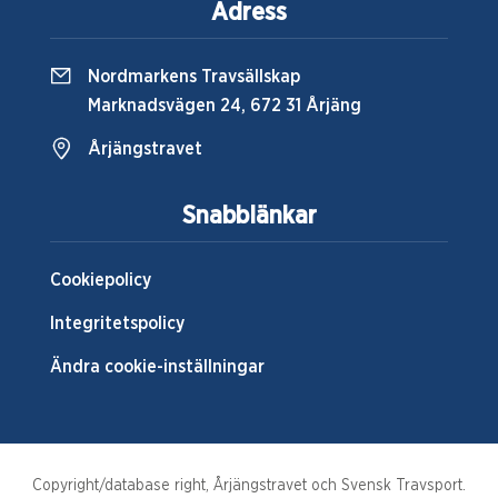
Adress
Nordmarkens Travsällskap
Marknadsvägen 24, 672 31 Årjäng
Årjängstravet
Snabblänkar
Cookiepolicy
Integritetspolicy
Ändra cookie-inställningar
Copyright/database right, Årjängstravet och Svensk Travsport.