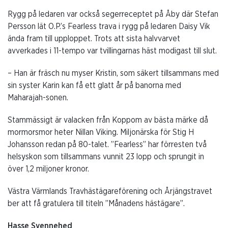
Rygg på ledaren var också segerreceptet på Åby där Stefan
Persson lät O.P.’s Fearless trava i rygg på ledaren Daisy Vik
ända fram till upploppet. Trots att sista halvvarvet
avverkades i 11-tempo var tvillingarnas häst modigast till slut.
– Han är fräsch nu myser Kristin, som säkert tillsammans med
sin syster Karin kan få ett glatt år på banorna med
Maharajah-sonen.
Stammässigt är valacken från Koppom av bästa märke då
mormorsmor heter Nillan Viking. Miljonärska för Stig H
Johansson redan på 80-talet. ”Fearless” har förresten två
helsyskon som tillsammans vunnit 23 lopp och sprungit in
över 1,2 miljoner kronor.
Västra Värmlands Travhästägareförening och Årjängstravet
ber att få gratulera till titeln ”Månadens hästägare”.
Hasse Svennehed