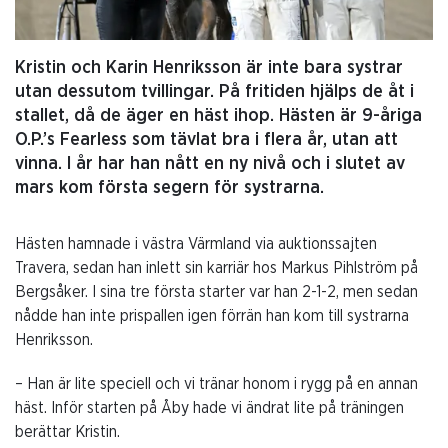
Kristin och Karin Henriksson är inte bara systrar
utan dessutom tvillingar. På fritiden hjälps de åt i
stallet, då de äger en häst ihop. Hästen är 9-åriga
O.P.’s Fearless som tävlat bra i flera år, utan att
vinna. I år har han nått en ny nivå och i slutet av
mars kom första segern för systrarna.
Hästen hamnade i västra Värmland via auktionssajten
Travera, sedan han inlett sin karriär hos Markus Pihlström på
Bergsåker. I sina tre första starter var han 2-1-2, men sedan
nådde han inte prispallen igen förrän han kom till systrarna
Henriksson.
– Han är lite speciell och vi tränar honom i rygg på en annan
häst. Inför starten på Åby hade vi ändrat lite på träningen
berättar Kristin.