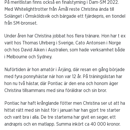
På meritlistan finns också en finalstyrning i Dam-SM 2022.
Med Whitelighttrotter från Åmål reste Christina ända till
Solänget i Örnsköldsvik och bärgade ett fjärdepris, en tiondel
från SM-bronset.
Under åren har Christina jobbat hos flera tränare. Hon har t ex
varit hos Thomas Uhrberg i Sverige, Cato Antonsen i Norge
och hos David Aiken i Australien, som hade verksamhet både
i Melbourne och Sydney.
Nuförtiden är hon amatör i Årjäng, där resan en gång började
med fyra ponnyhästar när hon var 12 år. På träningslistan har
hon nu två hästar, där Pontiac är den ena och honom äger
Christina tillsammans med sina föräldrar och sin bror.
Pontiac har haft krånglande fötter men Christina ser ut att ha
hittat rätt med sin häst för i januari har han gjort tre starter
och varit bra i alla. De tre starterna har givit en seger, ett
andrapris och en matlapp. Summa inkört ca 40 000 kronor.