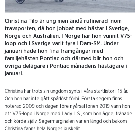
Christina Tilp är ung men ändå rutinerad inom
travsporten, då hon jobbat med hästar i Sverige,
Norge och Australien. I Norge har hon vunnit V75-
lopp och i Sverige varit fyra i Dam-SM. Under
januari hade hon fina framgångar med
familjehästen Pontiac och därmed blir hon och
övriga delägare i Pontiac månadens hästägare i
januari.
Christina har trots sin ungdom synts i våra startlistor i 15 år.
Och hon har inte gått spårlöst förbi. Första segern finns
noterad 2009 och dagen före nyårsaftonen 2019 vann hon
ett V75-lopp i Norge med Lady L.S., som hon ägde, tränade
och körde själv. Segermarginalen var en längd och bakom
Christina fanns hela Norges kuskelit.