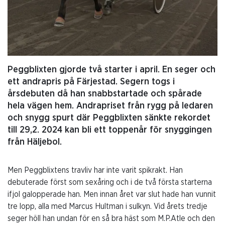
Peggblixten gjorde två starter i april. En seger och
ett andrapris på Färjestad. Segern togs i
årsdebuten då han snabbstartade och spårade
hela vägen hem. Andrapriset från rygg på ledaren
och snygg spurt där Peggblixten sänkte rekordet
till 29,2. 2024 kan bli ett toppenår för snyggingen
från Häljebol.
Men Peggblixtens travliv har inte varit spikrakt. Han
debuterade först som sexåring och i de två första starterna
ifjol galopperade han. Men innan året var slut hade han vunnit
tre lopp, alla med Marcus Hultman i sulkyn. Vid årets tredje
seger höll han undan för en så bra häst som M.P.Atle och den