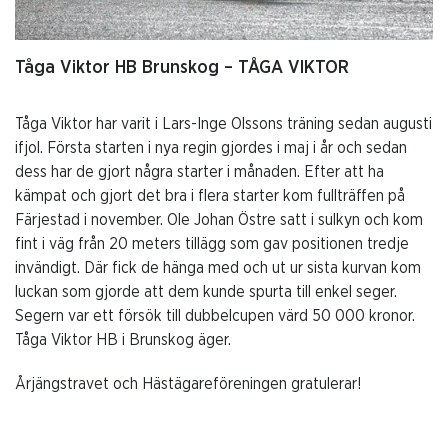
Tåga Viktor HB Brunskog – TÅGA VIKTOR
Tåga Viktor har varit i Lars-Inge Olssons träning sedan augusti
ifjol. Första starten i nya regin gjordes i maj i år och sedan
dess har de gjort några starter i månaden. Efter att ha
kämpat och gjort det bra i flera starter kom fullträffen på
Färjestad i november. Ole Johan Östre satt i sulkyn och kom
fint i väg från 20 meters tillägg som gav positionen tredje
invändigt. Där fick de hänga med och ut ur sista kurvan kom
luckan som gjorde att dem kunde spurta till enkel seger.
Segern var ett försök till dubbelcupen värd 50 000 kronor.
Tåga Viktor HB i Brunskog äger.
Årjängstravet och Hästägareföreningen gratulerar!