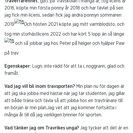
Traverfarenhet:
gått på Travskolan i många år, tog licens år
2016, köpte min första ponny år 2018 och har tävlat på sen
jag fick min licens, sedan fick jag andra ponnyn sommaren
2019
Och hösten 2021 köpte jag mitt varmblodsto, och
tog min storhästlicens 2022 och har kört 5 lopp än så länge
och så jobbar jag hos Peter på helger och hjälper Paw
på trav
Egenskaper:
Lugn, inte rädd för att ta i, noggrann, glad och
framåt.
Vad jag vill bli inom travsporten?
Min plan nu för dagen är
att jag ska jobba med hästar när jag tar studenten, jag gillar
att både träna och tävla så att jobba hos en travtränare till
en början är min plan.Jag vet att jag kommer fortsätta i
många år till då jag verkligen brinner för sporten.
Vad tänker jag om Travrikes unga?
Jag tycker att det är en