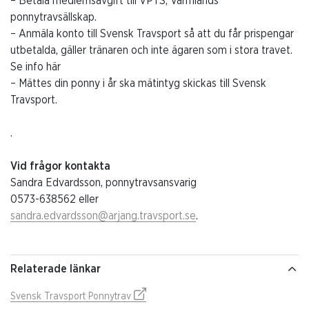
– Betala medlemsavgift till VPTS, Värmlands
ponnytravsällskap.
– Anmäla konto till Svensk Travsport så att du får prispengar
utbetalda, gäller tränaren och inte ägaren som i stora travet.
Se info här
– Mättes din ponny i år ska mätintyg skickas till Svensk
Travsport.
.
Vid frågor kontakta
Sandra Edvardsson, ponnytravsansvarig
0573-638562 eller
sandra.edvardsson@arjang.travsport.se
.
Relaterade länkar
Svensk Travsport Ponnytrav