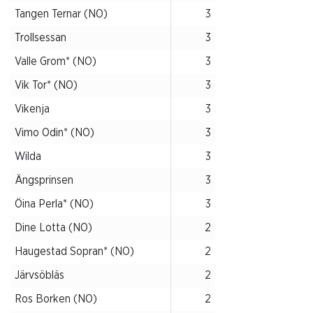
Tangen Ternar (NO)
3
Trollsessan
3
Valle Grom* (NO)
3
Vik Tor* (NO)
3
Vikenja
3
Vimo Odin* (NO)
3
Wilda
3
Ängsprinsen
3
Öina Perla* (NO)
3
Dine Lotta (NO)
2
Haugestad Sopran* (NO)
2
Järvsöbläs
2
Ros Borken (NO)
2