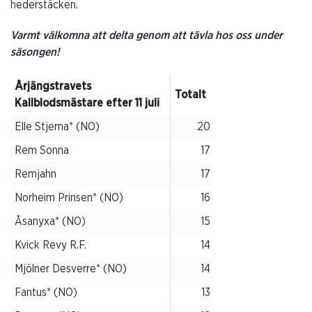
hederstäcken.
Varmt välkomna att delta genom att tävla hos oss under
säsongen!
Årjängstravets
Totalt
Kallblodsmästare efter 11 juli
Elle Stjerna* (NO)
20
Rem Sonna
17
Remjahn
17
Norheim Prinsen* (NO)
16
Åsanyxa* (NO)
15
Kvick Revy R.F.
14
Mjölner Desverre* (NO)
14
Fantus* (NO)
13