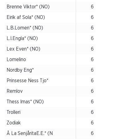
Brenne Viktor* (NO)
6
Eirik af Sola* (NO)
6
L.B.Lomen* (NO)
6
L.I.Engla* (NO)
6
Lex Even* (NO)
6
Lomelino
6
Nordby Eng*
6
Prinsesse Ness Tjo*
6
Remlov
6
Thess Imas* (NO)
6
Trolleri
6
Zodiak
6
Å La SenjåritaE.E.* (N
6