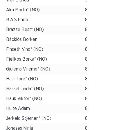
Alm Modin* (NO)
8
B.A.S.Philip
8
Brazze Best* (NO)
8
Bäcklös Borken
8
Finseth Vind* (NO)
8
Fjellkos Borka* (NO)
8
Gjulems Villemo* (NO)
8
Hasli Tore* (NO)
8
Hassel Linda* (NO)
8
Hauk Viktor* (NO)
8
Hulte Adam
8
Jerkeld Stjernen* (NO)
8
Jonases Ninja
8