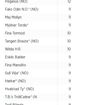
Pegasus (NO)
12
Faks Odin N.O.* (NO)
11
Maj Mollyn
11
Mjölner Tordis*
11
Fina Tormod
10
Tangen Braute* (NO)
10
Wilda H.R.
10
Eskils Balder
9
Fina Manolito
9
Gull Vilja* (NO)
9
Harkar* (NO)
9
Hvalstad Ty* (NO)
9
T.B.'s TröllCeline* (N
9
Troll Blända
9