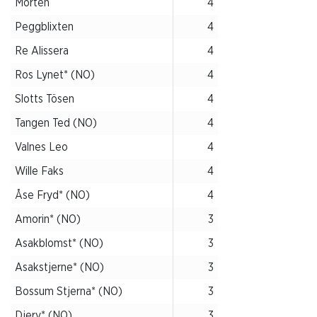
Mörten
4
Peggblixten
4
Re Alissera
4
Ros Lynet* (NO)
4
Slotts Tösen
4
Tangen Ted (NO)
4
Valnes Leo
4
Wille Faks
4
Åse Fryd* (NO)
4
Amorin* (NO)
3
Asakblomst* (NO)
3
Asakstjerne* (NO)
3
Bossum Stjerna* (NO)
3
Djerv* (NO)
3