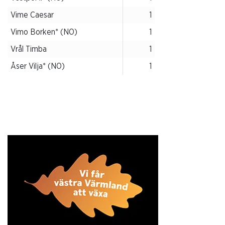
Vime Caesar
1
Vimo Borken* (NO)
1
Vrål Timba
1
Åser Vilja* (NO)
1