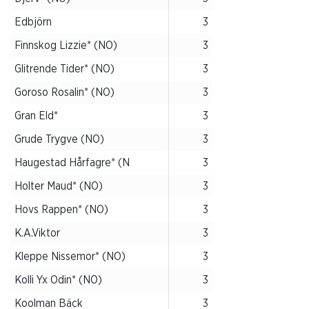
Edbjörn
3
Finnskog Lizzie* (NO)
3
Glitrende Tider* (NO)
3
Goroso Rosalin* (NO)
3
Gran Eld*
3
Grude Trygve (NO)
3
Haugestad Hårfagre* (N
3
Holter Maud* (NO)
3
Hovs Rappen* (NO)
3
K.A.Viktor
3
Kleppe Nissemor* (NO)
3
Kolli Yx Odin* (NO)
3
Koolman Bäck
3