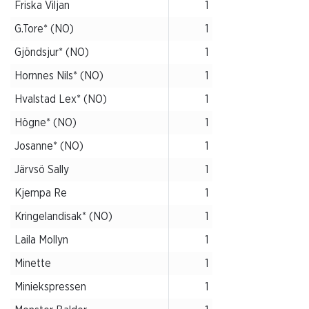
Friska Viljan
1
G.Tore* (NO)
1
Gjöndsjur* (NO)
1
Hornnes Nils* (NO)
1
Hvalstad Lex* (NO)
1
Högne* (NO)
1
Josanne* (NO)
1
Järvsö Sally
1
Kjempa Re
1
Kringelandisak* (NO)
1
Laila Mollyn
1
Minette
1
Miniekspressen
1