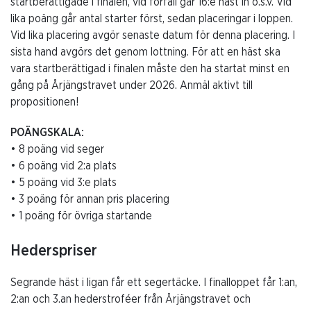
startberättigade i finalen, vid förfall går 16:e häst in o.s.v. Vid
lika poäng går antal starter först, sedan placeringar i loppen.
Vid lika placering avgör senaste datum för denna placering. I
sista hand avgörs det genom lottning. För att en häst ska
vara startberättigad i finalen måste den ha startat minst en
gång på Årjängstravet under 2026. Anmäl aktivt till
propositionen!
POÄNGSKALA:
• 8 poäng vid seger
• 6 poäng vid 2:a plats
• 5 poäng vid 3:e plats
• 3 poäng för annan pris placering
• 1 poäng för övriga startande
Hederspriser
Segrande häst i ligan får ett segertäcke. I finalloppet får 1:an,
2:an och 3.an hederstroféer från Årjängstravet och