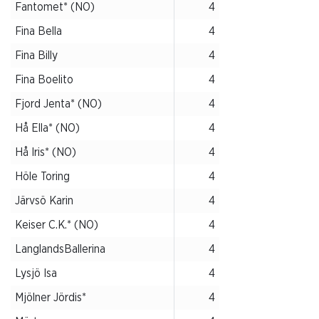
Fantomet* (NO)
4
Fina Bella
4
Fina Billy
4
Fina Boelito
4
Fjord Jenta* (NO)
4
Hå Ella* (NO)
4
Hå Iris* (NO)
4
Höle Toring
4
Järvsö Karin
4
Keiser C.K.* (NO)
4
LanglandsBallerina
4
Lysjö Isa
4
Mjölner Jördis*
4