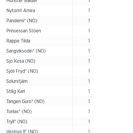
Monster Balder
1
Nytomt Amira
1
Pandemi* (NO)
1
Prinsessan Stöen
1
Rappe Tilda
1
Sangviksodin* (NO)
1
Sjö Kosa (NO)
1
Sjöli Fryd* (NO)
1
Solurstjärn
1
Stilig Karl
1
Tangen Guro* (NO)
1
Torilas* (NO)
1
Tryll* (NO)
1
Vestpol Il* (NO)
1