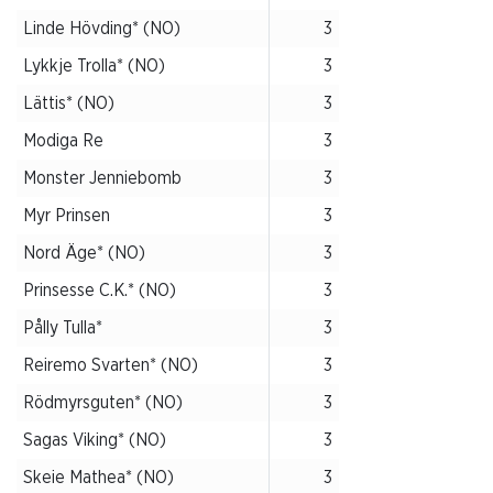
Linde Hövding* (NO)
3
Lykkje Trolla* (NO)
3
Lättis* (NO)
3
Modiga Re
3
Monster Jenniebomb
3
Myr Prinsen
3
Nord Äge* (NO)
3
Prinsesse C.K.* (NO)
3
Pålly Tulla*
3
Reiremo Svarten* (NO)
3
Rödmyrsguten* (NO)
3
Sagas Viking* (NO)
3
Skeie Mathea* (NO)
3