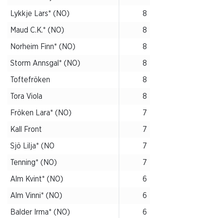
Lykkje Lars* (NO)
8
Maud C.K.* (NO)
8
Norheim Finn* (NO)
8
Storm Annsgal* (NO)
8
Toftefröken
8
Tora Viola
8
Fröken Lara* (NO)
7
Kall Front
7
Sjö Lilja* (NO
7
Tenning* (NO)
7
Alm Kvint* (NO)
6
Alm Vinni* (NO)
6
Balder Irma* (NO)
6