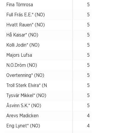
Fina Törnrosa
5
Full Fräs E.E.* (NO)
5
Hvatt Rauen* (NO)
5
Hå Kaisar* (NO)
5
Kolli Jodin* (NO)
5
Majors Lufsa
5
N.O.Dröm (NO)
5
Overtenning* (NO)
5
Troll Sterk Elvira* (N
5
Tysvär Mikkel* (NO)
5
Åsvinn S.K.* (NO)
5
Arevs Madicken
4
Eng Lynet* (NO)
4