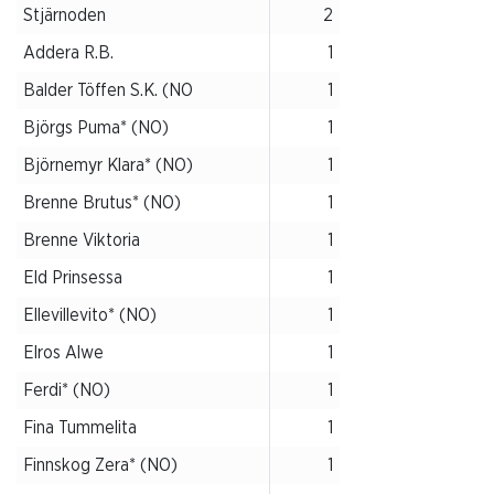
Stjärnoden
2
Addera R.B.
1
Balder Töffen S.K. (NO
1
Björgs Puma* (NO)
1
Björnemyr Klara* (NO)
1
Brenne Brutus* (NO)
1
Brenne Viktoria
1
Eld Prinsessa
1
Ellevillevito* (NO)
1
Elros Alwe
1
Ferdi* (NO)
1
Fina Tummelita
1
Finnskog Zera* (NO)
1