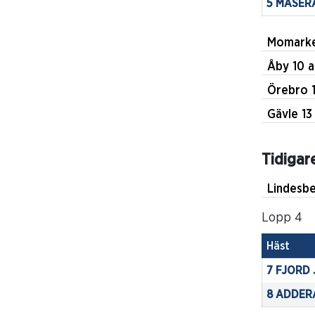
5 MASERA
Lopp 5
Momarke
Häst
Åby 1
4 MIZZ E
Ö
12 KOMA
Gävl
Lopp 7
Tidigar
Häst
1 BARRIQ
Lopp 4
6 ONE B
Häst
7 FJORD 
8 ADDERA