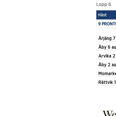
Lopp 6
Häst
9 PRONT
År
Åby 6
Ar
Åby 2
Momarke
R