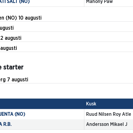
TI SALT (NO)
Mahony Paw
n (NO) 10 augusti
Kusk
0 augusti
X
Strömberg Peter
rebro 12 augusti
NDO SIMONI
Bood André
e 13 augusti
e starter
Kusk
Lindesberg 7 augusti
UE WINE
Horpestad Tom
IG BANG
Mahony Paw
Kusk
JENTA (NO)
Ruud Nilsen Roy Atle
 R.B.
Andersson Mikael J