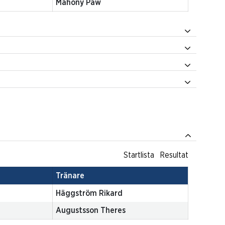
Mahony Paw
Startlista
Resultat
Tränare
Pettersson Jörgen
Nilsen Per Ludvig
Startlista
Resultat
Tränare
Horpestad Tom
Startlista
Resultat
Mahony Paw
Tränare
Häggström Rikard
Augustsson Theres