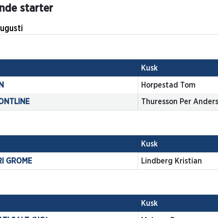
de starter
 9 augusti
Kusk
N
Horpestad Tom
ONTLINE
Thuresson Per Ander
Kusk
RI GROME
Lindberg Kristian
Kusk