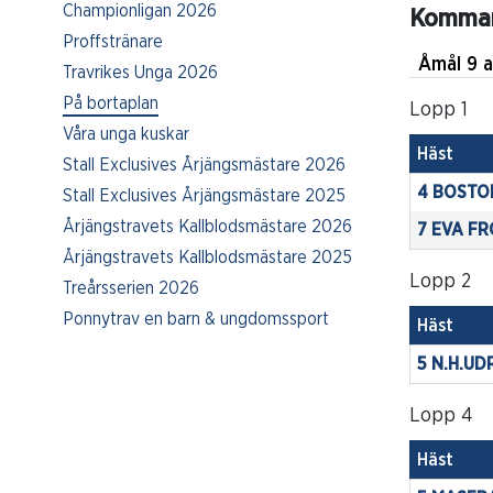
Championligan 2026
Komman
Proffstränare
Åmål
Travrikes Unga 2026
På bortaplan
Lopp 1
Våra unga kuskar
Häst
Stall Exclusives Årjängsmästare 2026
4 BOSTO
Stall Exclusives Årjängsmästare 2025
Årjängstravets Kallblodsmästare 2026
7 EVA FR
Årjängstravets Kallblodsmästare 2025
Lopp 2
Treårsserien 2026
Ponnytrav en barn & ungdomssport
Häst
5 N.H.UD
Lopp 4
Häst