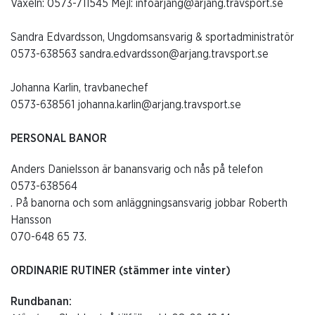
Växeln:
0573-711545
Mejl: infoarjang@arjang.travsport.se
Sandra Edvardsson, Ungdomsansvarig & sportadministratör
0573-638563
sandra.edvardsson@arjang.travsport.se
Johanna Karlin, travbanechef
0573-638561
johanna.karlin@arjang.travsport.se
PERSONAL BANOR
Anders Danielsson är banansvarig och nås på telefon
0573-638564
. På banorna och som anläggningsansvarig jobbar Roberth
Hansson
070-648 65 73
.
ORDINARIE RUTINER (stämmer inte vinter)
Rundbanan: