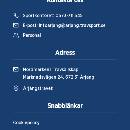
Kontakta oss
Sportkontoret:
0573-711 545
E-post:
infoarjang@arjang.travsport.se
Personal
Adress
Nordmarkens Travsällskap
Marknadsvägen 24, 672 31 Årjäng
Årjängstravet
Snabblänkar
Cookiepolicy