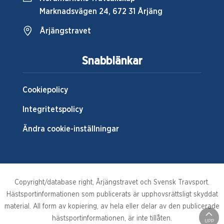
Marknadsvägen 24, 672 31 Årjäng
Årjängstravet
Snabblänkar
Cookiepolicy
Integritetspolicy
Ändra cookie-inställningar
Copyright/database right, Årjängstravet och Svensk Travsport.
Hästsportinformationen som publicerats är upphovsrättsligt skyddat
material. All form av kopiering, av hela eller delar av den publicerade
hästsportinformationen, är inte tillåten.
UPP