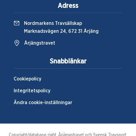
Adress
Nordmarkens Travsällskap
Marknadsvägen 24, 672 31 Årjäng
Årjängstravet
Snabblänkar
Cookiepolicy
Integritetspolicy
Ändra cookie-inställningar
Copyright/database right, Årjängstravet och Svensk Travsport.