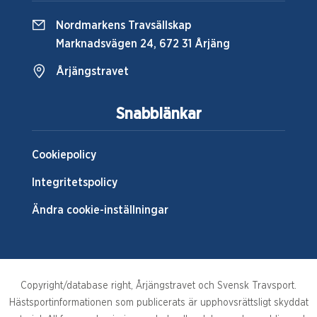
Nordmarkens Travsällskap
Marknadsvägen 24, 672 31 Årjäng
Årjängstravet
Snabblänkar
Cookiepolicy
Integritetspolicy
Ändra cookie-inställningar
Copyright/database right, Årjängstravet och Svensk Travsport.
Hästsportinformationen som publicerats är upphovsrättsligt skyddat