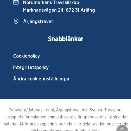
Nordmarkens Travsällskap
Marknadsvägen 24, 672 31 Årjäng
Årjängstravet
Snabblänkar
Cookiepolicy
Integritetspolicy
Ändra cookie-inställningar
Copyright/database right, Årjängstravet och Svensk Travsport.
Hästsportinformationen som publicerats är upphovsrättsligt skyddat
material. All form av kopiering, av hela eller delar av den publicerade