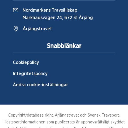
Nordmarkens Travsällskap
Marknadsvägen 24, 672 31 Årjäng
Årjängstravet
Snabblänkar
Cookiepolicy
Integritetspolicy
Ändra cookie-inställningar
Copyright/database right, Årjängstravet och Svensk Travsport.
Hästsportinformationen som publicerats är upphovsrättsligt skyddat