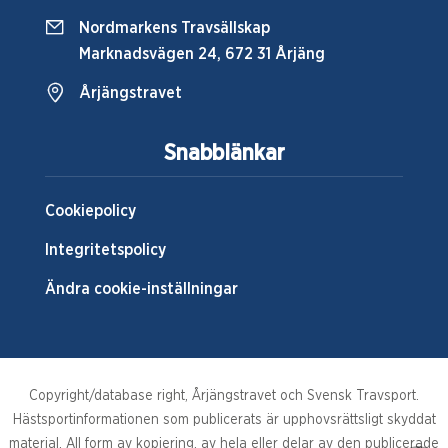
Nordmarkens Travsällskap
Marknadsvägen 24, 672 31 Årjäng
Årjängstravet
Snabblänkar
Cookiepolicy
Integritetspolicy
Ändra cookie-inställningar
Copyright/database right, Årjängstravet och Svensk Travsport.
Hästsportinformationen som publicerats är upphovsrättsligt skyddat
material. All form av kopiering, av hela eller delar av den publicerade