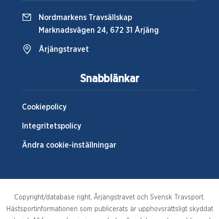
Nordmarkens Travsällskap
Marknadsvägen 24, 672 31 Årjäng
Årjängstravet
Snabblänkar
Cookiepolicy
Integritetspolicy
Ändra cookie-inställningar
Copyright/database right, Årjängstravet och Svensk Travsport.
Hästsportinformationen som publicerats är upphovsrättsligt skyddat