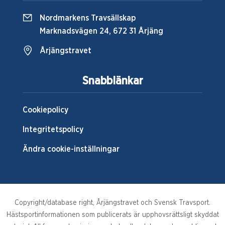
Nordmarkens Travsällskap
Marknadsvägen 24, 672 31 Årjäng
Årjängstravet
Snabblänkar
Cookiepolicy
Integritetspolicy
Ändra cookie-inställningar
Copyright/database right, Årjängstravet och Svensk Travsport.
Hästsportinformationen som publicerats är upphovsrättsligt skyddat