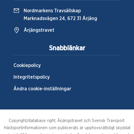
Nordmarkens Travsällskap
Marknadsvägen 24, 672 31 Årjäng
Årjängstravet
Snabblänkar
Cookiepolicy
Integritetspolicy
Ändra cookie-inställningar
Copyright/database right, Årjängstravet och Svensk Travsport.
Hästsportinformationen som publicerats är upphovsrättsligt skyddat