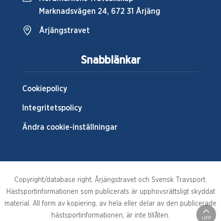
Marknadsvägen 24, 672 31 Årjäng
Årjängstravet
Snabblänkar
Cookiepolicy
Integritetspolicy
Ändra cookie-inställningar
Copyright/database right, Årjängstravet och Svensk Travsport.
Hästsportinformationen som publicerats är upphovsrättsligt skyddat
material. All form av kopiering, av hela eller delar av den publicerade
hästsportinformationen, är inte tillåten.
UPP