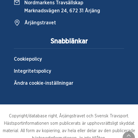
Nordmarkens Travsällskap
Marknadsvägen 24, 672 31 Årjäng
Årjängstravet
Snabblänkar
Cookiepolicy
Integritetspolicy
Ändra cookie-inställningar
Copyright/database right, Årjängstravet och Svensk Travsport.
Hästsportinformationen som publicerats är upphovsrättsligt skyddat
material. All form av kopiering, av hela eller delar av den publicerade