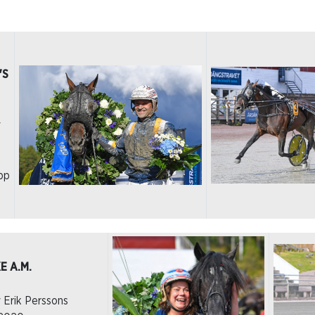
'S
v
pp
E A.M.
 Erik Perssons