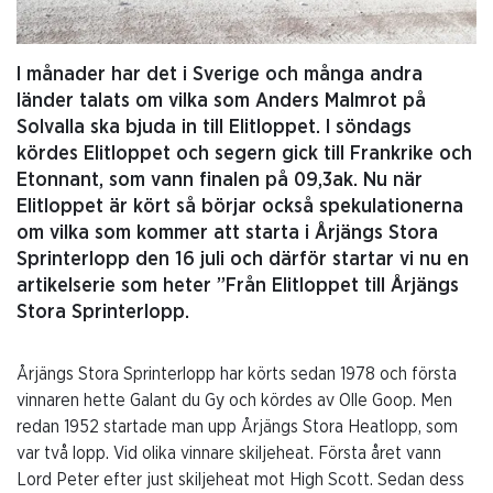
I månader har det i Sverige och många andra
länder talats om vilka som Anders Malmrot på
Solvalla ska bjuda in till Elitloppet. I söndags
kördes Elitloppet och segern gick till Frankrike och
Etonnant, som vann finalen på 09,3ak. Nu när
Elitloppet är kört så börjar också spekulationerna
om vilka som kommer att starta i Årjängs Stora
Sprinterlopp den 16 juli och därför startar vi nu en
artikelserie som heter ”Från Elitloppet till Årjängs
Stora Sprinterlopp.
Årjängs Stora Sprinterlopp har körts sedan 1978 och första
vinnaren hette Galant du Gy och kördes av Olle Goop. Men
redan 1952 startade man upp Årjängs Stora Heatlopp, som
var två lopp. Vid olika vinnare skiljeheat. Första året vann
Lord Peter efter just skiljeheat mot High Scott. Sedan dess