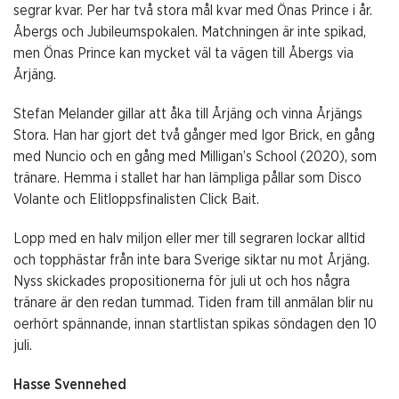
segrar kvar. Per har två stora mål kvar med Önas Prince i år.
Åbergs och Jubileumspokalen. Matchningen är inte spikad,
men Önas Prince kan mycket väl ta vägen till Åbergs via
Årjäng.
Stefan Melander gillar att åka till Årjäng och vinna Årjängs
Stora. Han har gjort det två gånger med Igor Brick, en gång
med Nuncio och en gång med Milligan’s School (2020), som
tränare. Hemma i stallet har han lämpliga pållar som Disco
Volante och Elitloppsfinalisten Click Bait.
Lopp med en halv miljon eller mer till segraren lockar alltid
och topphästar från inte bara Sverige siktar nu mot Årjäng.
Nyss skickades propositionerna för juli ut och hos några
tränare är den redan tummad. Tiden fram till anmälan blir nu
oerhört spännande, innan startlistan spikas söndagen den 10
juli.
Hasse Svennehed