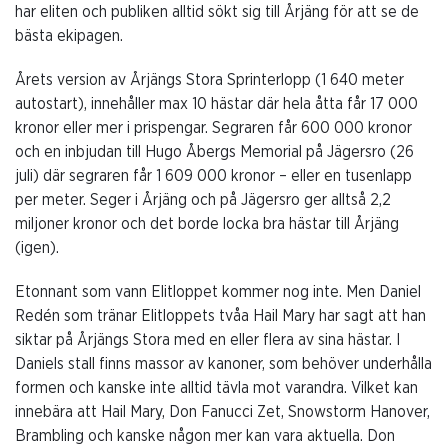
har eliten och publiken alltid sökt sig till Årjäng för att se de
bästa ekipagen.
Årets version av Årjängs Stora Sprinterlopp (1 640 meter
autostart), innehåller max 10 hästar där hela åtta får 17 000
kronor eller mer i prispengar. Segraren får 600 000 kronor
och en inbjudan till Hugo Åbergs Memorial på Jägersro (26
juli) där segraren får 1 609 000 kronor – eller en tusenlapp
per meter. Seger i Årjäng och på Jägersro ger alltså 2,2
miljoner kronor och det borde locka bra hästar till Årjäng
(igen).
Etonnant som vann Elitloppet kommer nog inte. Men Daniel
Redén som tränar Elitloppets tvåa Hail Mary har sagt att han
siktar på Årjängs Stora med en eller flera av sina hästar. I
Daniels stall finns massor av kanoner, som behöver underhålla
formen och kanske inte alltid tävla mot varandra. Vilket kan
innebära att Hail Mary, Don Fanucci Zet, Snowstorm Hanover,
Brambling och kanske någon mer kan vara aktuella. Don