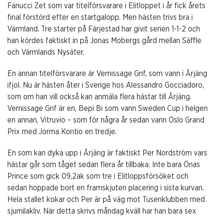
Fanucci Zet som var titelförsvarare i Elitloppet i år fick årets
final förstörd efter en startgalopp. Men hästen trivs bra i
Värmland. Tre starter på Färjestad har givit serien 1-1-2 och
han kördes faktiskt in på Jonas Mobergs gård mellan Säffle
och Värmlands Nysäter.
En annan titelförsvarare är Vernissage Grif, som vann i Årjäng
ifjol. Nu är hästen åter i Sverige hos Alessandro Gocciadoro,
som om han vill också kan anmäla flera hästar till Årjäng.
Vernissage Grif är en, Bepi Bi som vann Sweden Cup i helgen
en annan, Vitruvio – som för några år sedan vann Oslo Grand
Prix med Jorma Kontio en tredje.
En som kan dyka upp i Årjäng är faktiskt Per Nordström vars
hästar går som tåget sedan flera år tillbaka. Inte bara Önas
Prince som gick 09,2ak som tre i Elitloppsförsöket och
sedan hoppade bort en framskjuten placering i sista kurvan.
Hela stallet kokar och Per är på väg mot Tusenklubben med
sjumilakliv. När detta skrivs måndag kväll har han bara sex