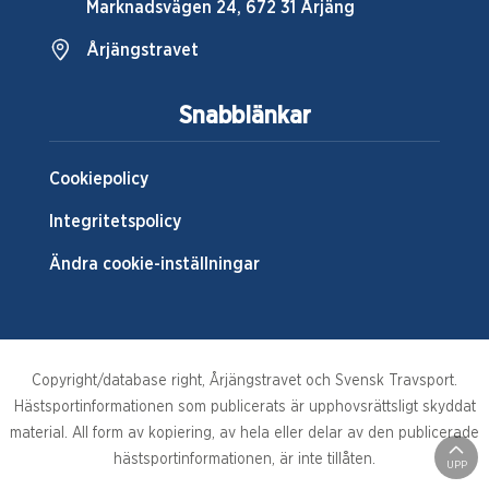
Marknadsvägen 24, 672 31 Årjäng
Årjängstravet
Snabblänkar
Cookiepolicy
Integritetspolicy
Ändra cookie-inställningar
Copyright/database right, Årjängstravet och Svensk Travsport.
Hästsportinformationen som publicerats är upphovsrättsligt skyddat
material. All form av kopiering, av hela eller delar av den publicerade
hästsportinformationen, är inte tillåten.
UPP