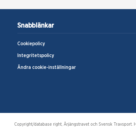
Snabblänkar
Cookiepolicy
Integritetspolicy
Ändra cookie-inställningar
Copyright/database right, Årjängstravet och Svensk Travsport. Hä