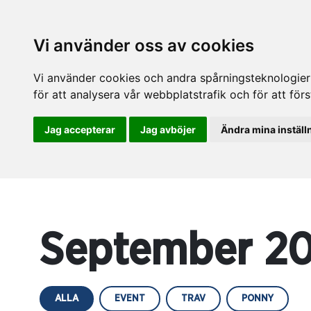
Vi använder oss av cookies
Vi använder cookies och andra spårningsteknologier f
för att analysera vår webbplatstrafik och för att fö
Jag accepterar
Jag avböjer
Ändra mina inställ
September 2
ALLA
EVENT
TRAV
PONNY