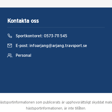
Kontakta oss
Sportkontoret:
0573-711 545
E-post:
infoarjang@arjang.travsport.se
Personal
stsportinformationen som publicerats är upphovsrättsligt skyddat materi
hästsportinformationen, är inte tillåten.