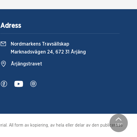
Adress
Nordmarkens Travsällskap
Marknadsvägen 24, 672 31 Årjäng
Årjängstravet
UPP
al. All form av kopiering, av hela eller delar av den publicerade