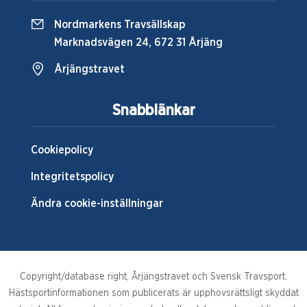
Nordmarkens Travsällskap
Marknadsvägen 24, 672 31 Årjäng
Årjängstravet
Snabblänkar
Cookiepolicy
Integritetspolicy
Ändra cookie-inställningar
Copyright/database right, Årjängstravet och Svensk Travsport.
Hästsportinformationen som publicerats är upphovsrättsligt skyddat