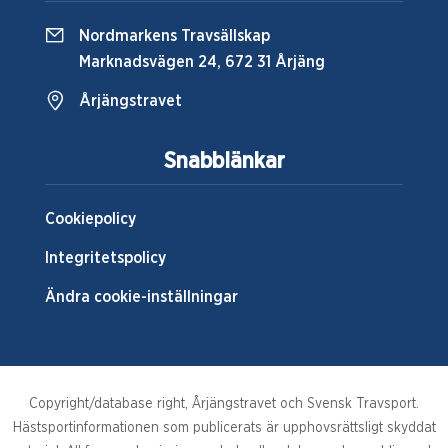
Nordmarkens Travsällskap
Marknadsvägen 24, 672 31 Årjäng
Årjängstravet
Snabblänkar
Cookiepolicy
Integritetspolicy
Ändra cookie-inställningar
Copyright/database right, Årjängstravet och Svensk Travsport.
Hästsportinformationen som publicerats är upphovsrättsligt skyddat