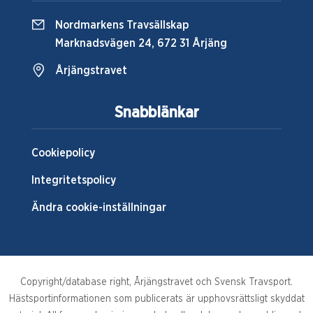
Nordmarkens Travsällskap
Marknadsvägen 24, 672 31 Årjäng
Årjängstravet
Snabblänkar
Cookiepolicy
Integritetspolicy
Ändra cookie-inställningar
Copyright/database right, Årjängstravet och Svensk Travsport.
Hästsportinformationen som publicerats är upphovsrättsligt skyddat