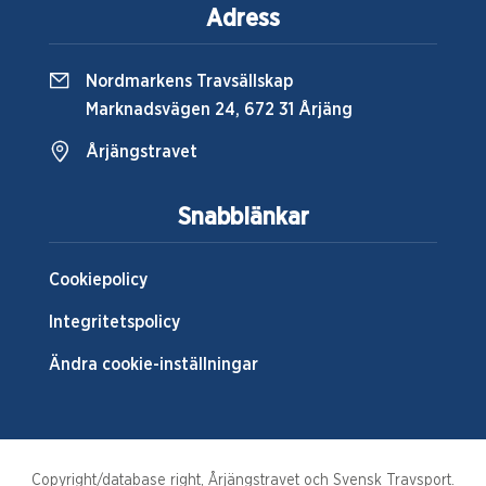
Adress
Nordmarkens Travsällskap
Marknadsvägen 24, 672 31 Årjäng
Årjängstravet
Snabblänkar
Cookiepolicy
Integritetspolicy
Ändra cookie-inställningar
Copyright/database right, Årjängstravet och Svensk Travsport.