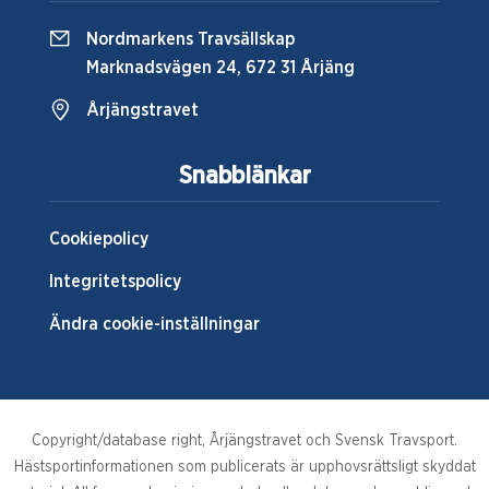
Nordmarkens Travsällskap
Marknadsvägen 24, 672 31 Årjäng
Årjängstravet
Snabblänkar
Cookiepolicy
Integritetspolicy
Ändra cookie-inställningar
Copyright/database right, Årjängstravet och Svensk Travsport.
Hästsportinformationen som publicerats är upphovsrättsligt skyddat