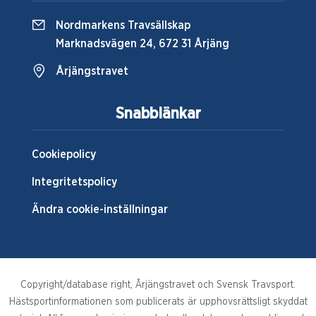
Nordmarkens Travsällskap
Marknadsvägen 24, 672 31 Årjäng
Årjängstravet
Snabblänkar
Cookiepolicy
Integritetspolicy
Ändra cookie-inställningar
Copyright/database right, Årjängstravet och Svensk Travsport.
Hästsportinformationen som publicerats är upphovsrättsligt skyddat