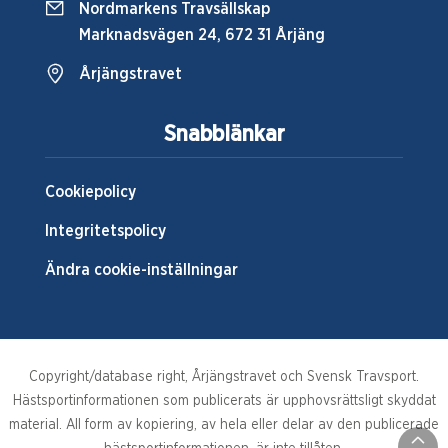
Nordmarkens Travsällskap
Marknadsvägen 24, 672 31 Årjäng
Årjängstravet
Snabblänkar
Cookiepolicy
Integritetspolicy
Ändra cookie-inställningar
Copyright/database right, Årjängstravet och Svensk Travsport.
Hästsportinformationen som publicerats är upphovsrättsligt skyddat
material. All form av kopiering, av hela eller delar av den publicerade