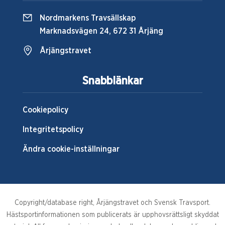
Nordmarkens Travsällskap
Marknadsvägen 24, 672 31 Årjäng
Årjängstravet
Snabblänkar
Cookiepolicy
Integritetspolicy
Ändra cookie-inställningar
Copyright/database right, Årjängstravet och Svensk Travsport.
Hästsportinformationen som publicerats är upphovsrättsligt skyddat