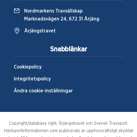
Nordmarkens Travsällskap
Marknadsvägen 24, 672 31 Årjäng
Årjängstravet
Snabblänkar
Cookiepolicy
Integritetspolicy
Ändra cookie-inställningar
Copyright/database right, Årjängstravet och Svensk Travsport.
Hästsportinformationen som publicerats är upphovsrättsligt skyddat