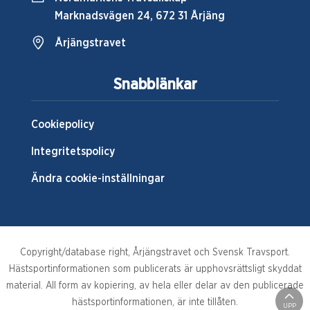
Marknadsvägen 24, 672 31 Årjäng
Årjängstravet
Snabblänkar
Cookiepolicy
Integritetspolicy
Ändra cookie-inställningar
Copyright/database right, Årjängstravet och Svensk Travsport.
Hästsportinformationen som publicerats är upphovsrättsligt skyddat
material. All form av kopiering, av hela eller delar av den publicerade
hästsportinformationen, är inte tillåten.
UPP