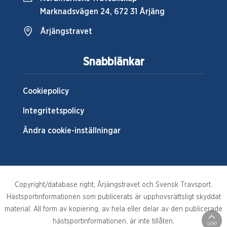
Marknadsvägen 24, 672 31 Årjäng
Årjängstravet
Snabblänkar
Cookiepolicy
Integritetspolicy
Ändra cookie-inställningar
Copyright/database right, Årjängstravet och Svensk Travsport.
Hästsportinformationen som publicerats är upphovsrättsligt skyddat
material. All form av kopiering, av hela eller delar av den publicerade
hästsportinformationen, är inte tillåten.
UPP