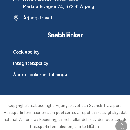
Marknadsvägen 24, 672 31 Årjäng
Årjängstravet
Snabblänkar
Cookiepolicy
Integritetspolicy
Ändra cookie-inställningar
Copyright/database right, Årjängstravet och Svensk Travsport.
Hästsportinformationen som publicerats är upphovsrättsligt skyddat
material. All form av kopiering, av hela eller delar av den publicerade
hästsportinformationen, är inte tillåten.
UPP