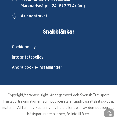
Marknadsvägen 24, 672 31 Årjäng
Årjängstravet
Snabblänkar
Cookiepolicy
Integritetspolicy
Ändra cookie-inställningar
Copyright/database right, Årjängstravet och Svensk Travsport.
Hästsportinformationen som publicerats är upphovsrättsligt skyddat
material. All form av kopiering, av hela eller delar av den publicerade
hästsportinformationen, är inte tillåten.
UPP