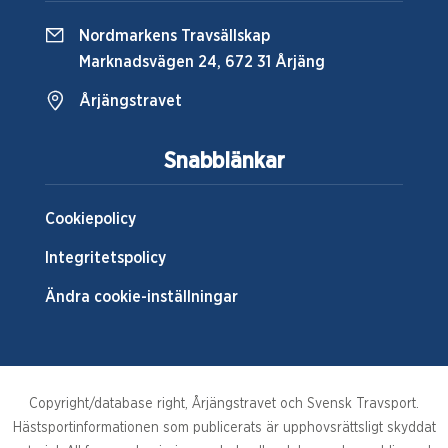
Nordmarkens Travsällskap
Marknadsvägen 24, 672 31 Årjäng
Årjängstravet
Snabblänkar
Cookiepolicy
Integritetspolicy
Ändra cookie-inställningar
Copyright/database right, Årjängstravet och Svensk Travsport.
Hästsportinformationen som publicerats är upphovsrättsligt skyddat