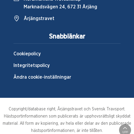
Marknadsvägen 24, 672 31 Årjäng
Årjängstravet
Snabblänkar
Cookiepolicy
Integritetspolicy
Ändra cookie-inställningar
Copyright/database right, Årjängstravet och Svensk Travsport.
Hästsportinformationen som publicerats är upphovsrättsligt skyddat
material. All form av kopiering, av hela eller delar av den publicerade
hästsportinformationen, är inte tillåten.
UPP