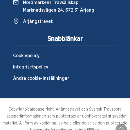
Nordmarkens Travsällskap
Marknadsvägen 24, 672 31 Årjäng
Årjängstravet
Snabblänkar
Cookiepolicy
Integritetspolicy
Ändra cookie-inställningar
Copyright/database right, Årjängstravet och Svensk Travsport.
Hästsportinformationen som publicerats är upphovsrättsligt skyddat
material. All form av kopiering, av hela eller delar av den publicerade