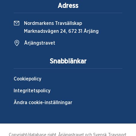
Adress
Nordmarkens Travsällskap
Marknadsvägen 24, 672 31 Årjäng
Årjängstravet
Snabblänkar
Cookiepolicy
Integritetspolicy
Ändra cookie-inställningar
Copyright/database right, Årjängstravet och Svensk Travsport.