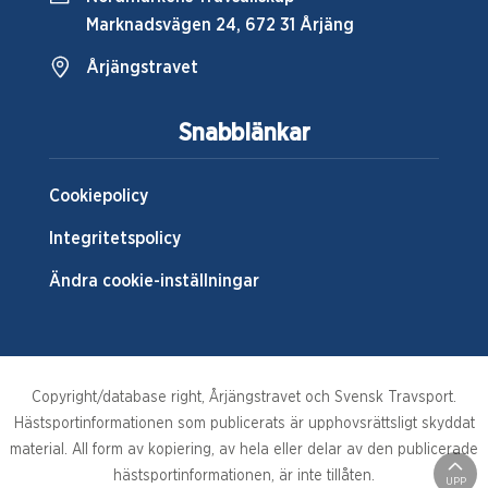
Marknadsvägen 24, 672 31 Årjäng
Årjängstravet
Snabblänkar
Cookiepolicy
Integritetspolicy
Ändra cookie-inställningar
Copyright/database right, Årjängstravet och Svensk Travsport.
Hästsportinformationen som publicerats är upphovsrättsligt skyddat
material. All form av kopiering, av hela eller delar av den publicerade
hästsportinformationen, är inte tillåten.
UPP