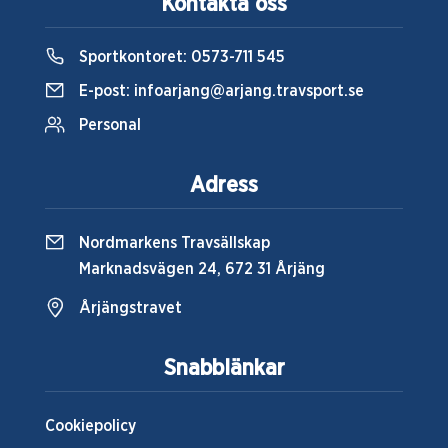
Kontakta oss
Sportkontoret:
0573-711 545
E-post:
infoarjang@arjang.travsport.se
Personal
Adress
Nordmarkens Travsällskap
Marknadsvägen 24, 672 31 Årjäng
Årjängstravet
Snabblänkar
Cookiepolicy