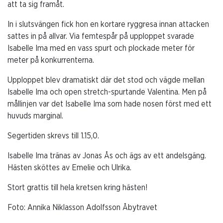
att ta sig framåt.
In i slutsvängen fick hon en kortare ryggresa innan attacken
sattes in på allvar. Via femtespår på upploppet svarade
Isabelle Ima med en vass spurt och plockade meter för
meter på konkurrenterna.
Upploppet blev dramatiskt där det stod och vägde mellan
Isabelle Ima och open stretch-spurtande Valentina. Men på
mållinjen var det Isabelle Ima som hade nosen först med ett
huvuds marginal.
Segertiden skrevs till 1.15,0.
Isabelle Ima tränas av Jonas Ås och ägs av ett andelsgäng.
Hästen sköttes av Emelie och Ulrika.
Stort grattis till hela kretsen kring hästen!
Foto: Annika Niklasson Adolfsson Åbytravet